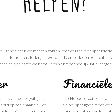
HELPEN?
 ligt nooit stil: we moeten zorgen voor veiligheid en speelplezi
onderhouden. Ieder jaar worden diverse ideeën bedacht en vinde
t handjes, van harte welkom! Lees hier meer hoe jij kunt bijdragen
er
Financiël
baar. Zonder vrijwilligers
De Hobbel draait zelfstandi
altijd op zoek naar nieuwe
volop: speelgoed moet wor
 helpen bij o.a. het uitlenen
ruimte moeten worden beta