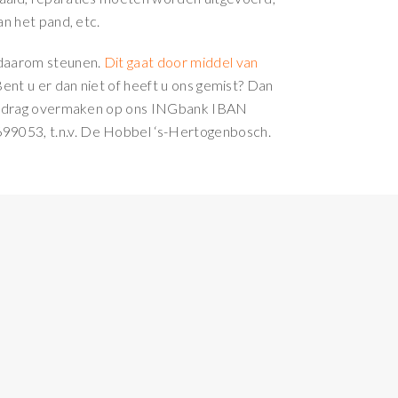
n het pand, etc.
daarom steunen.
Dit gaat door middel van
ent u er dan niet of heeft u ons gemist? Dan
bedrag overmaken op ons INGbank IBAN
53, t.n.v. De Hobbel ‘s-Hertogenbosch.