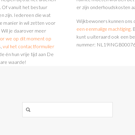
. Of vanuit het bestuur
er zijn onderhoudskosten aa
n zijn. Iedereen die wat
Wijkbewoners kunnen ons 
e manier in wil zetten voor
een eenmalige machtiging.
B
! Wil je daarover meer
kunt u uiteraard ook een 
oor we op dit moment op
nummer: NL19INGB00076990
s,
vul het contactformulier
e én hun vrije tijd aan De
bare waarde!